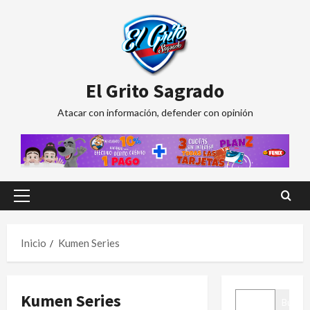
Saltar
al
contenido
El Grito Sagrado
Atacar con información, defender con opinión
Menú
principal
Inicio
Kumen Series
BUSCAR
Kumen Series
Buscar