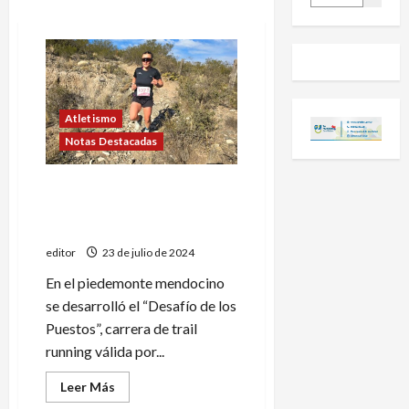
Atletismo
Notas Destacadas
Pía Carayol y Tomás Lifona
ganaron el “Desafío de los
Puestos”
editor
23 de julio de 2024
En el piedemonte mendocino
se desarrolló el “Desafío de los
Puestos”, carrera de trail
running válida por...
Leer
Leer Más
más