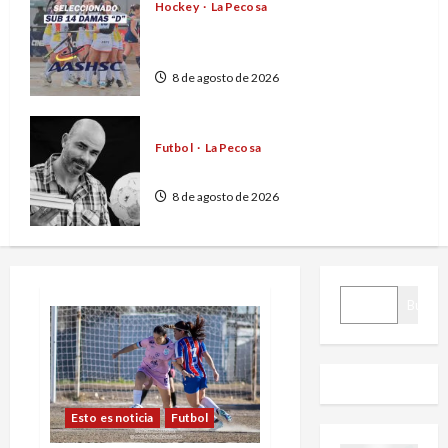
Hockey
La Pecosa
San Rafael confirmó el plantel para
el Argentino Sub 14 de hockey
8 de agosto de 2026
Futbol
La Pecosa
Mito y realidad del 2 a 0
8 de agosto de 2026
BUSCAR
Buscar
Esto es noticia
Futbol