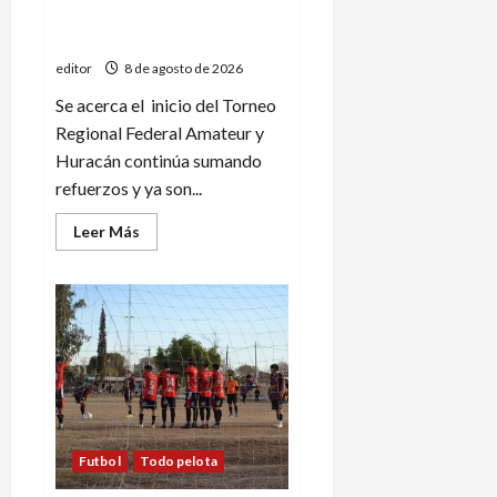
Siguen llegando refuerzos a
Pueblo Diamante
editor
8 de agosto de 2026
Se acerca el inicio del Torneo
Regional Federal Amateur y
Huracán continúa sumando
refuerzos y ya son...
Leer
Leer Más
más
acerca
de
Siguen
llegando
refuerzos
a
Pueblo
Diamante
Futbol
Todo pelota