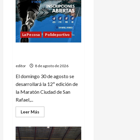
La Pecosa
Polideportivo
Nueva edición de la Maratón
Ciudad de San Rafael
editor
8 de agosto de 2026
El domingo 30 de agosto se
desarrollará la 12º edición de
la Maratón Ciudad de San
Rafael,...
Leer
Leer Más
más
acerca
de
Nueva
edición
de