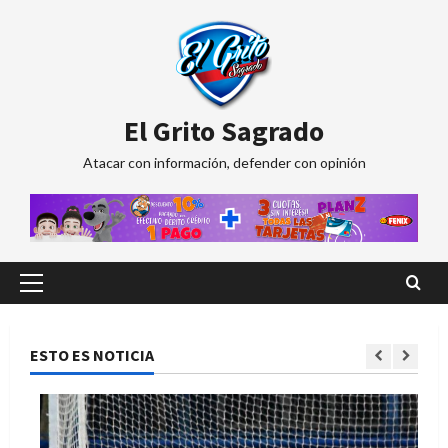
Saltar
Se sorteó la Copa de Oro de futsal
al
que se jugará en San Rafael
contenido
8 de agosto de 2026
2
El Grito Sagrado
Siguen llegando refuerzos a Pueblo
Atacar con información, defender con opinión
Diamante
8 de agosto de 2026
3
Tercera jornada del Torneo
Menú
Clausura de ascenso
principal
8 de agosto de 2026
4
ESTO ES NOTICIA
Maristas ante la UNCuyo para
cortar la mala racha