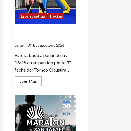
Esto es noticia
Hockey
Maristas ante la UNCuyo
para cortar la mala racha
editor
8 de agosto de 2026
Este sábado a partir de las
16:45 en un partido por la 3º
fecha del Torneo Clausura...
Leer
Leer Más
más
acerca
de
Maristas
ante
la
UNCuyo
para
cortar
la
mala
racha