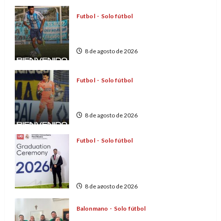
Futbol
Solo fútbol
Siguen llegando refuerzos a Pueblo
Diamante
8 de agosto de 2026
Futbol
Solo fútbol
De debutar y brillar en un
Superclásico a Pueblo Diamante
8 de agosto de 2026
Futbol
Solo fútbol
Jesús Gutiérrez se capacitó en la
Escuela Universitaria del Real
Madrid
8 de agosto de 2026
Balonmano
Solo fútbol
Lomoro Handball consiguió su