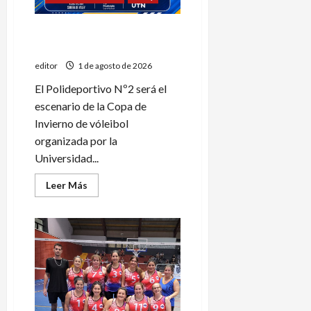
Comienza la Copa de
Invierno de vóley
editor
1 de agosto de 2026
El Polideportivo Nº2 será el
escenario de la Copa de
Invierno de vóleibol
organizada por la
Universidad...
Leer
Leer Más
más
acerca
de
Comienza
la
Copa
de
Invierno
de
vóley