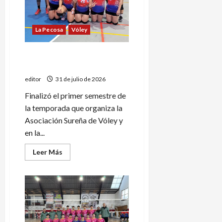
La Pecosa
Vóley
Índigo, único puntero en la
A3 del vóley sanrafaelino
editor
31 de julio de 2026
Finalizó el primer semestre de
la temporada que organiza la
Asociación Sureña de Vóley y
en la...
Leer
Leer Más
más
acerca
de
Índigo,
único
puntero
en
la
A3
del