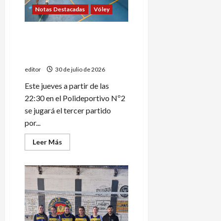
oficial
Notas Destacadas
Vóley
UTN A y Huracán por un
lugar en la gran final del
Torneo Apertura
editor
30 de julio de 2026
Este jueves a partir de las
22:30 en el Polideportivo Nº2
se jugará el tercer partido
por...
Leer
Leer Más
más
acerca
de
UTN
A
y
Huracán
por
un
lugar
en