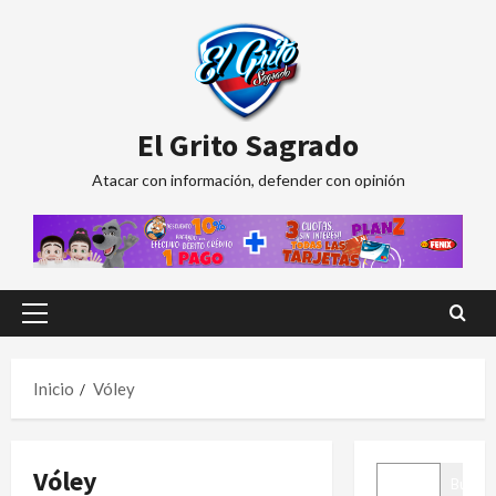
Saltar
al
contenido
El Grito Sagrado
Atacar con información, defender con opinión
Menú
principal
Inicio
Vóley
BUSCAR
Vóley
Buscar