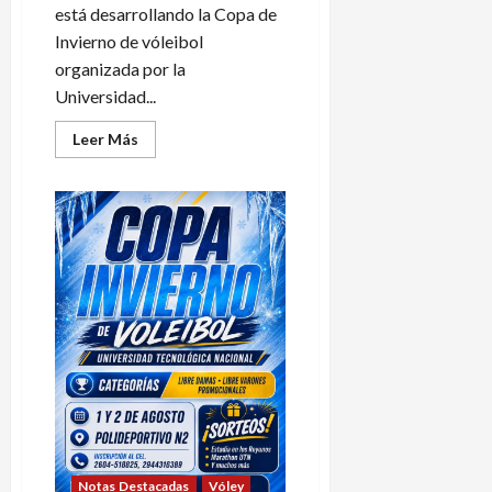
está desarrollando la Copa de
Invierno de vóleibol
organizada por la
Universidad...
Leer
Leer Más
más
acerca
de
Se
define
la
Copa
de
Invierno
de
vóley
Notas Destacadas
Vóley