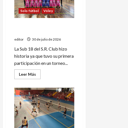
vóley
sanrafaelino
Solo fútbol
Vóley
La Sub 18 de S.R. Club jugó su
primer torneo oficial
editor
30 de julio de 2026
La Sub 18 del S.R. Club hizo
historia ya que tuvo su primera
participación en un torneo...
Leer
Leer Más
más
acerca
de
La
Sub
18
de
S.R.
Club
jugó
su
primer
torneo