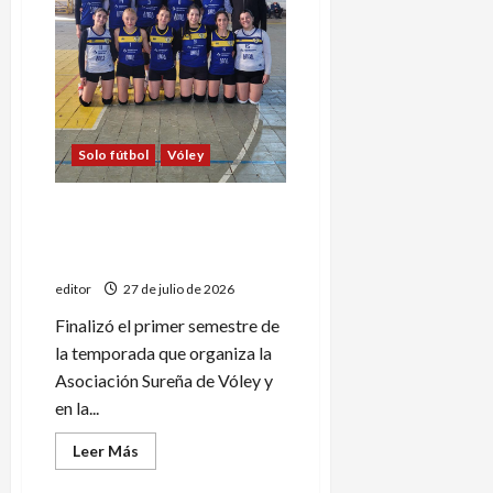
la
gran
final
del
Torneo
Apertura
Solo fútbol
Vóley
Huracán marca el rumbo en
la A1 femenina del vóley
sanrafaelino
editor
27 de julio de 2026
Finalizó el primer semestre de
la temporada que organiza la
Asociación Sureña de Vóley y
en la...
Leer
Leer Más
más
acerca