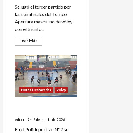
Se jugó el tercer partido por
las semifinales del Torneo
Apertura masculino de vóley
con el triunfo...
Leer
Leer Más
más
acerca
de
UTN
A
ganó
y
jugará
la
final
del
Notas Destacadas
Vóley
Torneo
Apertura
de
vóley
Se define la Copa de
Invierno de vóley
editor
2 de agosto de 2026
En el Polideportivo Nº2 se