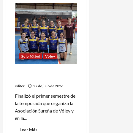
de
Huracán
marca
el
rumbo
en
la
A1
femenina
del
vóley
sanrafaelino
Solo fútbol
Vóley
Huracán B es el único líder
de la A2 en el vóley sureño
editor
27 de julio de 2026
Finalizó el primer semestre de
la temporada que organiza la
Asociación Sureña de Vóley y
en la...
Leer
Leer Más