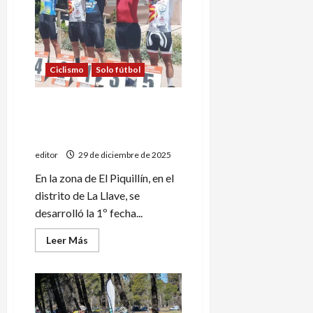
Ciclismo
Solo fútbol
La temporada de Ruta
comenzó con dominio
alvearense
editor
29 de diciembre de 2025
En la zona de El Piquillín, en el
distrito de La Llave, se
desarrolló la 1º fecha...
Leer
Leer Más
más
acerca
de
La
temporada
de
Ruta