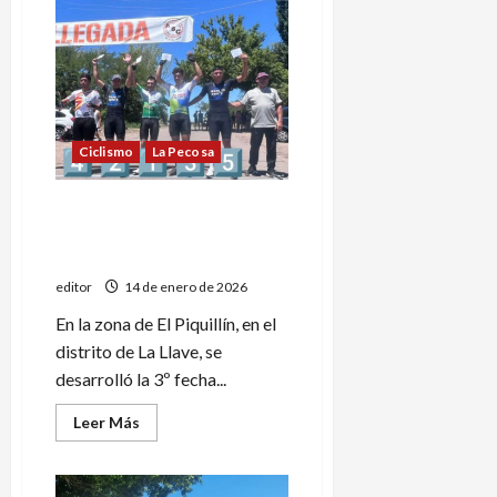
El
mountain
bike
y
una
intensa
temporada
Ciclismo
La Pecosa
Oro y Miranda ganaron la 3º
fecha de la temporada de
Ruta
editor
14 de enero de 2026
En la zona de El Piquillín, en el
distrito de La Llave, se
desarrolló la 3º fecha...
Leer
Leer Más
más
acerca
de
Oro