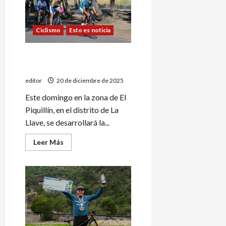
comenzó
con
dominio
alvearense
Ciclismo
Esto es noticia
Se acerca el inicio de la
Temporada de Ruta
editor
20 de diciembre de 2025
Este domingo en la zona de El
Piquillín, en el distrito de La
Llave, se desarrollará la...
Leer
Leer Más
más
acerca
de
Se
acerca
el
inicio
de
la
Temporada
de