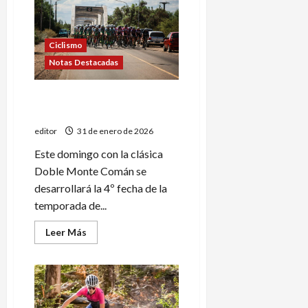
la
Doble
Villa
Atuel
Ciclismo
Notas Destacadas
Este domingo se correrá la
Doble Monte Comán
editor
31 de enero de 2026
Este domingo con la clásica
Doble Monte Comán se
desarrollará la 4º fecha de la
temporada de...
Leer
Leer Más
más
acerca
de
Este
domingo
se
correrá