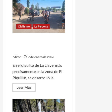
la
temporada
de
Ruta
Ciclismo
La Pecosa
Álvarez y Miranda ganaron la
2º fecha de la temporada de
Ruta
editor
7 de enero de 2026
En el distrito de La Llave, más
precisamente en la zona de El
Piquillín, se desarrolló la...
Leer
Leer Más
más
acerca
de
Álvarez
y
Miranda
ganaron