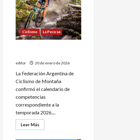
la
Doble
Monte
Comán
Ciclismo
La Pecosa
El mountain bike y una
intensa temporada
editor
20 de enero de 2026
La Federación Argentina de
Ciclismo de Montaña
confirmó el calendario de
competencias
correspondiente a la
temporada 2026....
Leer
Leer Más
más
acerca
de