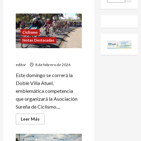
Ciclismo
Notas Destacadas
Se corre la Doble Villa Atuel
editor
8 de febrero de 2026
Este domingo se correrá la
Doble Villa Atuel,
emblemática competencia
que organizará la Asociación
Sureña de Ciclismo....
Leer
Leer Más
más
acerca
de
Se
corre