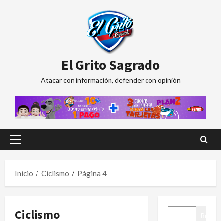
Saltar
al
contenido
El Grito Sagrado
Atacar con información, defender con opinión
Menú
principal
Inicio
Ciclismo
Página 4
BUSCAR
Ciclismo
Buscar