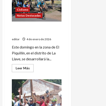
la
2º
fecha
Ciclismo
de
Notas Destacadas
la
temporada
de
Ruta
Este domingo ciclismo en El
Piquillín
editor
4 de enero de 2026
Este domingo en la zona de El
Piquillín, en el distrito de La
Llave, se desarrollará la...
Leer
Leer Más
más
acerca
de
Este
domingo
ciclismo
en
El
Piquillín