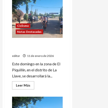
y
Miranda
ganaron
la
3º
fecha
de
la
Ciclismo
temporada
de
Notas Destacadas
Ruta
Tercer capítulo de la
temporada de Ruta
editor
11 de enero de 2026
Este domingo en la zona de El
Piquillín, en el distrito de La
Llave, se desarrollará la...
Leer
Leer Más
más
acerca
de
Tercer
capítulo
de