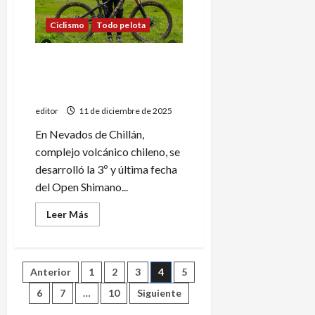
Ruta
Ciclismo
Todo pelota
Gonzalo Gajdosech, el
mejor del Open Shimano
Latam
editor
11 de diciembre de 2025
En Nevados de Chillán,
complejo volcánico chileno, se
desarrolló la 3º y última fecha
del Open Shimano...
Leer
Leer Más
más
acerca
de
Gonzalo
Gajdosech,
Paginación
Anterior
1
2
3
4
5
el
mejor
del
6
7
…
10
Siguiente
de
Open
Shimano