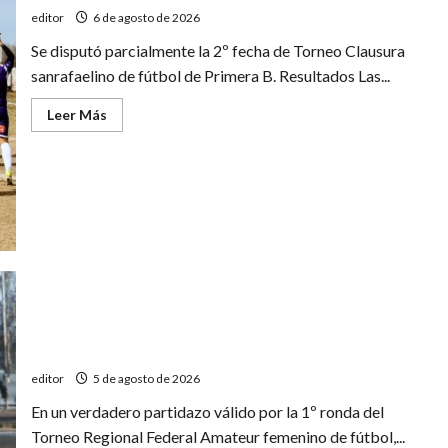
editor
6 de agosto de 2026
Se disputó parcialmente la 2º fecha de Torneo Clausura
sanrafaelino de fútbol de Primera B. Resultados Las...
Leer
Leer Más
más
acerca
de
Segunda
jornada
del
Torneo
Clausura
de
Primera
B
Regional Amateur: show de goles en el empate entre
Deportivo y Pedal
editor
5 de agosto de 2026
En un verdadero partidazo válido por la 1º ronda del
Torneo Regional Federal Amateur femenino de fútbol,...