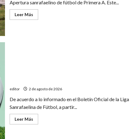
Apertura sanrafaelino de fútbol de Primera A. Este...
Leer
Leer Más
más
acerca
de
Partidazo:
Deportivo
Goudge
recibe
a
Huracán
Las nuevas reglas IFAB están en vigencia en el fútbol
local
editor
2 de agosto de 2026
De acuerdo a lo informado en el Boletín Oficial de la Liga
Sanrafaelina de Fútbol, a partir...
Leer
Leer Más
más
acerca
de
Las