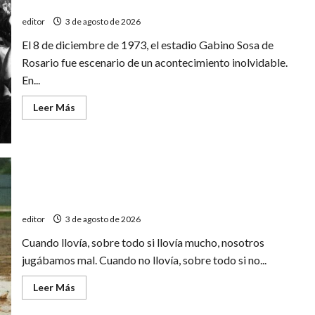
festejar
editor
3 de agosto de 2026
El 8 de diciembre de 1973, el estadio Gabino Sosa de
Rosario fue escenario de un acontecimiento inolvidable.
En...
Leer
Leer Más
más
acerca
de
El
día
que
los
hinchas
llevaron
Cuando llueve fútbol
en
andas
editor
3 de agosto de 2026
al
árbitro
Cuando llovía, sobre todo si llovía mucho, nosotros
para
festejar
jugábamos mal. Cuando no llovía, sobre todo si no...
Leer
Leer Más
más
acerca