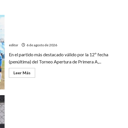
Deportivo Goudge venció a Huracán y es el único líder
del Apertura
editor
6 de agosto de 2026
En el partido más destacado válido por la 12º fecha
(penúltima) del Torneo Apertura de Primera A,...
Leer
Leer Más
más
acerca
de
Deportivo
Goudge
venció
a
Huracán
y
es
el
único
líder