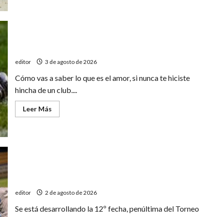
de
Cuando
llueve
fútbol
Poema al fútbol
editor
3 de agosto de 2026
Cómo vas a saber lo que es el amor, si nunca te hiciste
hincha de un club....
Leer
Leer Más
más
acerca
de
Poema
al
fútbol
Partidazo: Deportivo Goudge recibe a Huracán
editor
2 de agosto de 2026
Se está desarrollando la 12º fecha, penúltima del Torneo