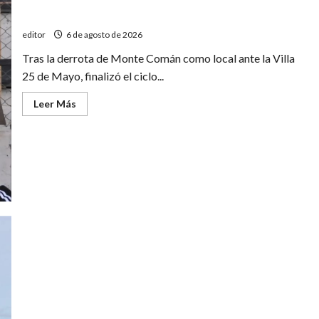
del
Apertura
Monte Comán se quedó sin entrenador
editor
6 de agosto de 2026
Tras la derrota de Monte Comán como local ante la Villa
25 de Mayo, finalizó el ciclo...
Leer
Leer Más
más
acerca
de
Monte
Comán
se
quedó
sin
entrenador
Segunda jornada del Torneo Clausura de Primera B