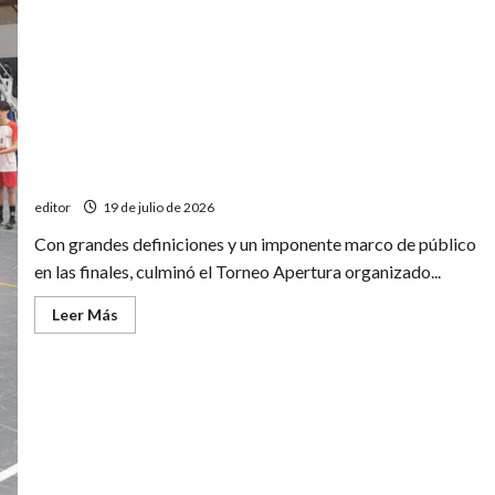
de
futsal
Los goleadores del Torneo Apertura de futsal
editor
19 de julio de 2026
Con grandes definiciones y un imponente marco de público
en las finales, culminó el Torneo Apertura organizado...
Leer
Leer Más
más
acerca
de
Los
goleadores
del
Torneo
Apertura
de
futsal