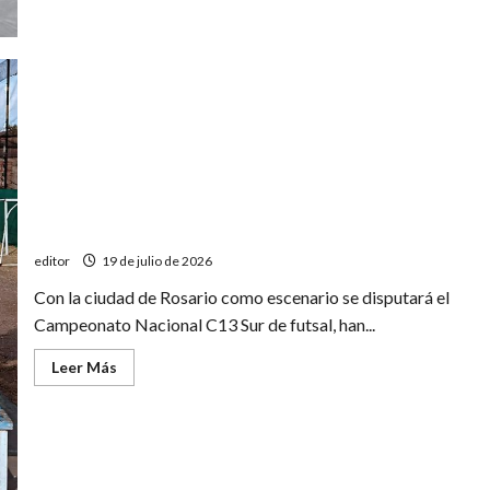
Tenis Club comienza su participación en el Nacional C13
de futsal
editor
19 de julio de 2026
Con la ciudad de Rosario como escenario se disputará el
Campeonato Nacional C13 Sur de futsal, han...
Leer
Leer Más
más
acerca
de
Tenis
Club
comienza
su
participación