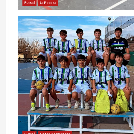
Futsal
La Pecosa
Futsal
Notas Destacadas