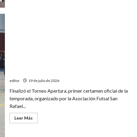
en
el
Nacional
C13
de
futsal
Las vallas menos vencidas del Torneo Apertura de
futsal
editor
19 de julio de 2026
Finalizó el Torneo Apertura, primer certamen oficial de la
temporada, organizado por la Asociación Futsal San
Rafael...
Leer
Leer Más
más
acerca
de
Las