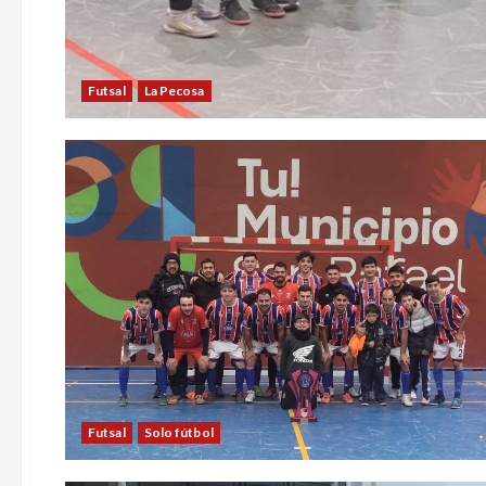
Futsal
La Pecosa
Futsal
Solo fútbol