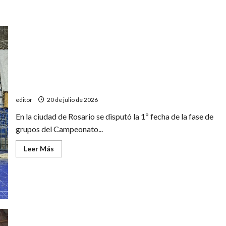
Derrotas sanrafaelinas en el inicio del Nacional C13 de
futsal
editor
20 de julio de 2026
En la ciudad de Rosario se disputó la 1º fecha de la fase de
grupos del Campeonato...
Leer
Leer Más
más
acerca
de
Derrotas
sanrafaelinas
en
el
inicio
del
Nacional
C13