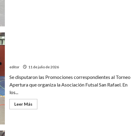
y
gustó
en
la
final
del
Apertura
de
futsal
Futsal: ascendieron Gladiadores, Cuadro Nacional B y
Pedal B
editor
11 de julio de 2026
Se disputaron las Promociones correspondientes al Torneo
Apertura que organiza la Asociación Futsal San Rafael. En
los...
Leer
Leer Más
más
acerca
de
Futsal:
ascendieron
Gladiadores,
Cuadro