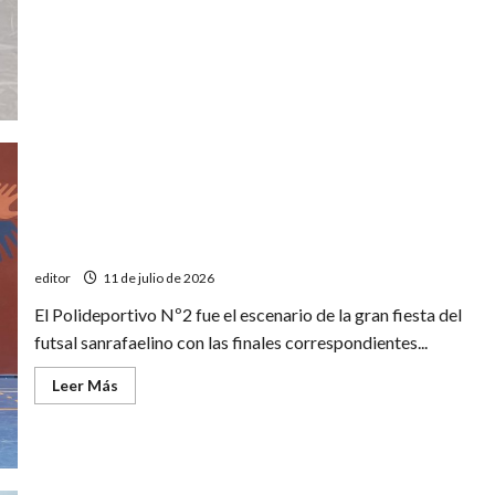
vallas
menos
vencidas
del
Torneo
Apertura
de
futsal
Estos son los campeones del Torneo Apertura de
futsal
editor
11 de julio de 2026
El Polideportivo Nº2 fue el escenario de la gran fiesta del
futsal sanrafaelino con las finales correspondientes...
Leer
Leer Más
más
acerca
de
Estos
son
los
campeones