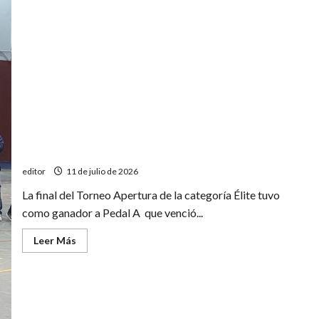
del
Torneo
Apertura
de
futsal
Pedal A ganó, goleó y gustó en la final del Apertura de
futsal
editor
11 de julio de 2026
La final del Torneo Apertura de la categoría Élite tuvo
como ganador a Pedal A que venció...
Leer
Leer Más
más
acerca
de
Pedal
A
ganó,
goleó