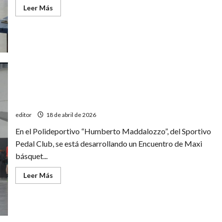
Leer
Leer Más
más
acerca
de
Copa
Mendoza:
Pedal
enfrenta
a
Junín
Encuentro de Maxi básquet masculino
editor
18 de abril de 2026
En el Polideportivo “Humberto Maddalozzo”, del Sportivo
Pedal Club, se está desarrollando un Encuentro de Maxi
básquet...
Leer
Leer Más
más
acerca
de
Encuentro
de
Maxi