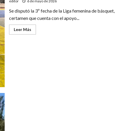
editor
6 de mayo de 2026
Se disputó la 3º fecha de la Liga femenina de básquet,
certamen que cuenta con el apoyo...
Leer
Leer Más
más
acerca
de
Liga
femenina
de
básquet:
triunfos
de
Pedal
y
El
Porvenir