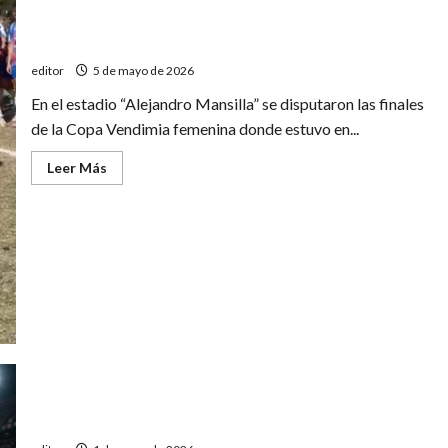
Pedal y Las Malvinas, las Reinas de la Copa Vendimia
editor
5 de mayo de 2026
En el estadio “Alejandro Mansilla” se disputaron las finales
de la Copa Vendimia femenina donde estuvo en...
Leer
Leer Más
más
acerca
de
Pedal
y
Las
Malvinas,
las
Reinas
de
la
Copa
Vendimia
Se define la Copa Vendimia de fútbol femenino