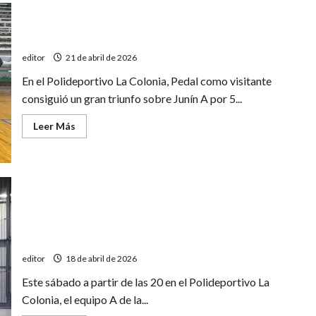
Encuentro
de
Maxi
Pedal ganó y sigue en la Copa Mendoza de futsal
básquet
editor
21 de abril de 2026
En el Polideportivo La Colonia, Pedal como visitante
consiguió un gran triunfo sobre Junín A por 5...
Leer
Leer Más
más
acerca
de
Pedal
ganó
y
sigue
en
la
Copa
Mendoza
Copa Mendoza: Pedal enfrenta a Junín
de
futsal
editor
18 de abril de 2026
Este sábado a partir de las 20 en el Polideportivo La
Colonia, el equipo A de la...