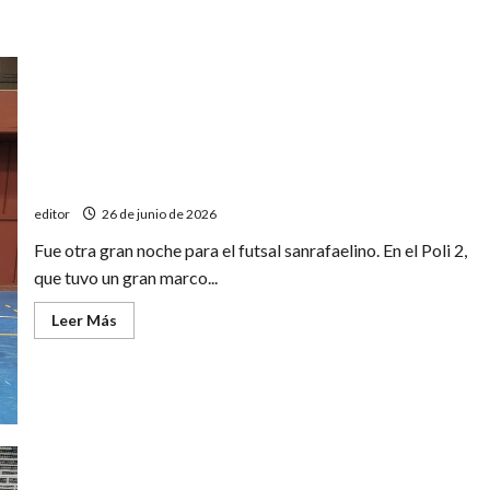
Tenis Club A, el único que sacó ventaja en el inicio de
las semifinales
editor
26 de junio de 2026
Fue otra gran noche para el futsal sanrafaelino. En el Poli 2,
que tuvo un gran marco...
Leer
Leer Más
más
acerca
de
Tenis
Club
A,
el
único
que
sacó
ventaja