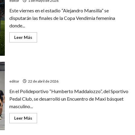
editor
1 de mayo de 2026
Este viernes en el estadio “Alejandro Mansilla” se
disputarán las finales de la Copa Vendimia femenina
donde...
Leer
Leer Más
más
acerca
de
Se
define
la
Copa
Vendimia
Exitoso Encuentro de Maxi básquet
de
fútbol
editor
22 de abril de 2026
femenino
En el Polideportivo “Humberto Maddalozzo”, del Sportivo
Pedal Club, se desarrolló un Encuentro de Maxi básquet
masculino...
Leer
Leer Más
más
acerca
de
Exitoso