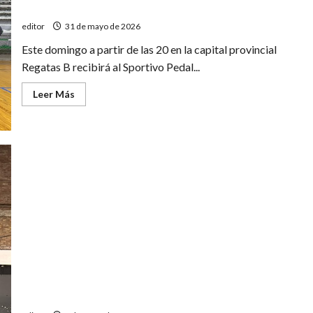
Copa Mendoza de futsal: Pedal visita a Regatas
en
el
editor
31 de mayo de 2026
inicio
de
las
Este domingo a partir de las 20 en la capital provincial
semifinales
Regatas B recibirá al Sportivo Pedal...
Leer
Leer Más
más
acerca
de
Copa
Mendoza
de
futsal:
Pedal
visita
a
Regatas
Liga femenina de básquet: triunfos de Pedal y El
Porvenir