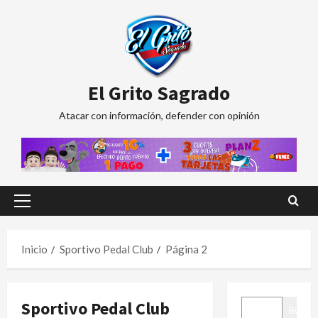
Saltar
al
contenido
El Grito Sagrado
Atacar con información, defender con opinión
Menú
principal
Inicio
Sportivo Pedal Club
Página 2
BUSCAR
Sportivo Pedal Club
Buscar