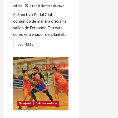
editor
31 de diciembre de 2025
El Sportivo Pedal Club
comunicó de manera oficial la
salida de Fernando Ferreyra
como entrenador del plantel...
Leer
Leer Más
más
acerca
de
Pedal:
afuera
Ferreyra,
¿vuelve
Cañadas?
Basquet
Esto es noticia
Se juegan las finales del