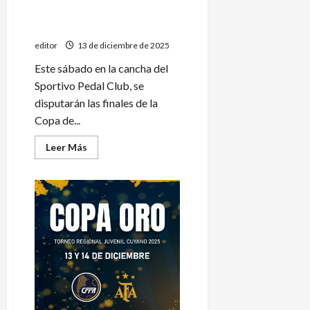
Torneo Sureño de Maxi
básquet
editor
13 de diciembre de 2025
Este sábado en la cancha del
Sportivo Pedal Club, se
disputarán las finales de la
Copa de...
Leer
Leer Más
más
acerca
de
Se
juegan
las
finales
del
Torneo
Sureño
de
Maxi
básquet