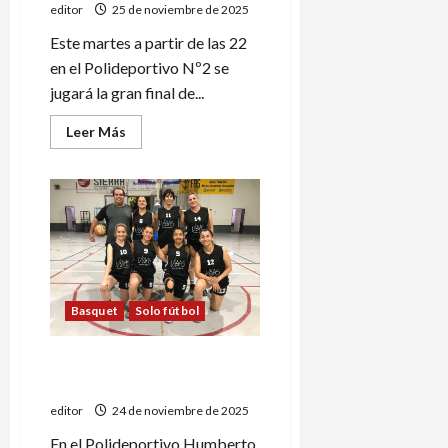
editor
25 de noviembre de 2025
Este martes a partir de las 22
en el Polideportivo Nº2 se
jugará la gran final de...
Leer
Leer Más
más
acerca
de
Pedal
y
Tenis
Club
definen
la
Copa
San
Rafael
Basquet
Solo fútbol
de
futsal
Maxi básquet: triunfos de
Pedal en damas y caballeros
editor
24 de noviembre de 2025
En el Polideportivo Humberto