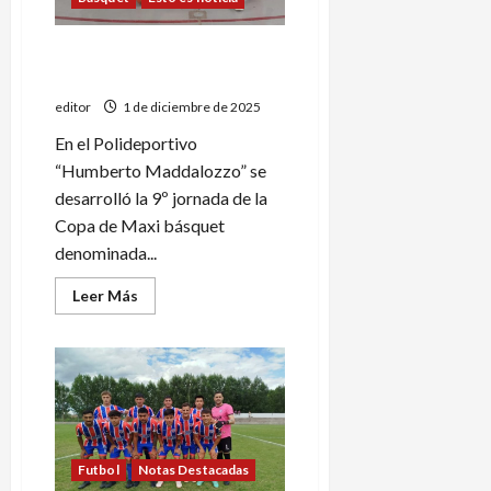
Novena jornada del Maxi
básquet sureño
editor
1 de diciembre de 2025
En el Polideportivo
“Humberto Maddalozzo” se
desarrolló la 9º jornada de la
Copa de Maxi básquet
denominada...
Leer
Leer Más
más
acerca
de
Novena
jornada
del
Maxi
básquet
sureño
Futbol
Notas Destacadas