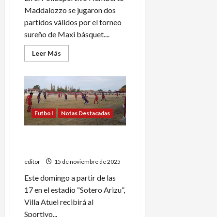
Maddalozzo se jugaron dos
partidos válidos por el torneo
sureño de Maxi básquet....
Leer
Leer Más
más
acerca
de
Maxi
básquet:
triunfos
de
Pedal
Futbol
Notas Destacadas
en
damas
y
caballeros
Regional Amateur: Pedal
visita a Villa Atuel
editor
15 de noviembre de 2025
Este domingo a partir de las
17 en el estadio “Sotero Arizu”,
Villa Atuel recibirá al
Sportivo...