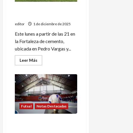
Regional Amateur: Pedal
recibe a Vialidad Nacional
editor
1 de diciembre de 2025
Este lunes a partir de las 21 en
la Fortaleza de cemento,
ubicada en Pedro Vargas y...
Leer
Leer Más
más
acerca
de
Regional
Amateur:
Pedal
recibe
a
Vialidad
Nacional
Futsal
Notas Destacadas
Pedal y Tenis Club definen la
Copa San Rafael de futsal