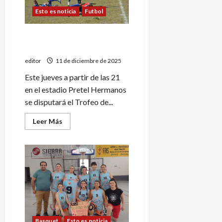
del
Esto es noticia
Futbol
Regional
Juvenil
de
fútbol
Pedal y Quiroga definen el
Trofeo de Campeones
editor
11 de diciembre de 2025
Este jueves a partir de las 21
en el estadio Pretel Hermanos
se disputará el Trofeo de...
Leer
Leer Más
más
acerca
de
Pedal
y
Quiroga
definen
el
Trofeo
de
Campeones
Basquet
Esto es noticia