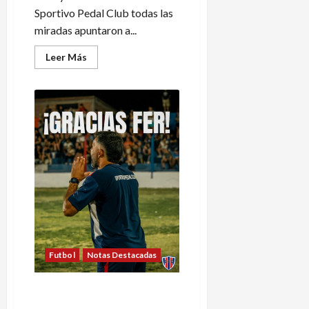
Sportivo Pedal Club todas las
miradas apuntaron a...
Leer
Leer Más
más
acerca
de
Agustín
Cañadas
volverá
a
dirigir
a
Pedal
Futbol
Notas Destacadas
Pedal: afuera Ferreyra,
¿vuelve Cañadas?