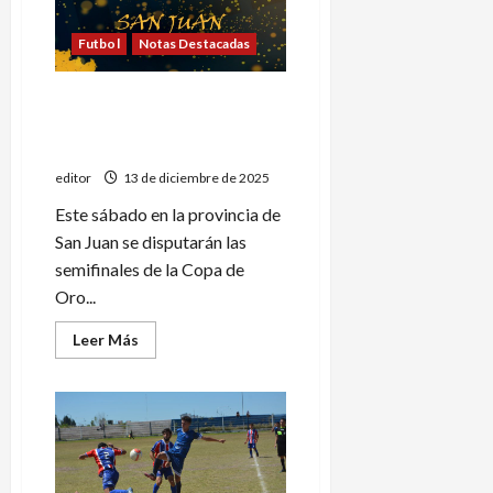
Futbol
Notas Destacadas
Pedal busca un lugar en las
finales del Regional Juvenil
de fútbol
editor
13 de diciembre de 2025
Este sábado en la provincia de
San Juan se disputarán las
semifinales de la Copa de
Oro...
Leer
Leer Más
más
acerca
de
Pedal
busca
un
lugar
en
las
finales