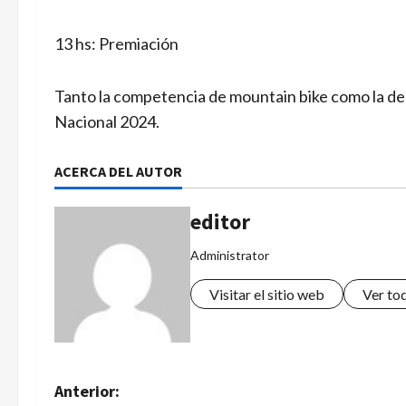
13 hs: Premiación
Tanto la competencia de mountain bike como la de 
Nacional 2024.
ACERCA DEL AUTOR
editor
Administrator
Visitar el sitio web
Ver to
N
Anterior: