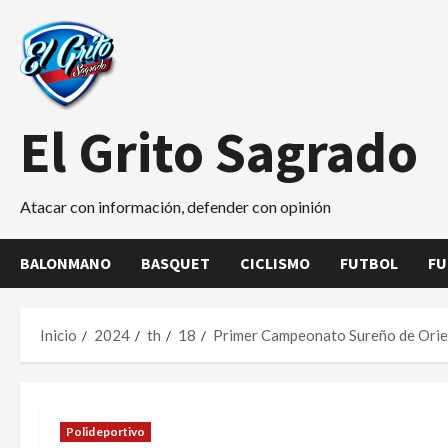
Saltar
al
contenido
El Grito Sagrado
Atacar con información, defender con opinión
BALONMANO
BASQUET
CICLISMO
FUTBOL
FU
Inicio
2024
th
18
Primer Campeonato Sureño de Orie
Polideportivo