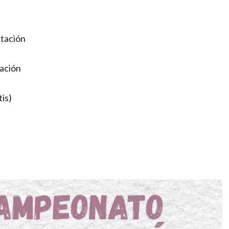
ntación
ación
is)