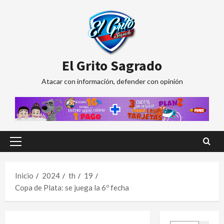
Saltar
al
contenido
El Grito Sagrado
Atacar con información, defender con opinión
Menú
principal
Inicio
2024
th
19
Copa de Plata: se juega la 6º fecha