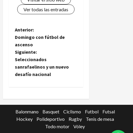
Ver todas las entradas
N
Anterior:
Domingo con fútbol de
a
ascenso
Siguiente:
v
Seleccionados
e
sanrafaelinos y un nuevo
desafío nacional
g
a
c
Balonmano
Basquet
Ciclismo
Futbol
Futsal
i
Hockey
Polideportivo
Rugby
Tenis de mesa
Todo motor
Vóley
ó