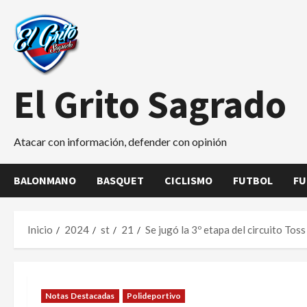
Saltar
al
contenido
El Grito Sagrado
Atacar con información, defender con opinión
BALONMANO
BASQUET
CICLISMO
FUTBOL
FU
Inicio
2024
st
21
Se jugó la 3º etapa del circuito Toss
Notas Destacadas
Polideportivo