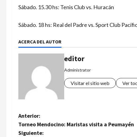
Sábado. 15.30 hs: Tenis Club vs. Huracán
Sábado. 18 hs: Real del Padre vs. Sport Club Pacífi
ACERCA DEL AUTOR
editor
Administrator
Visitar el sitio web
Ver to
N
Anterior:
Torneo Mendocino: Maristas visita a Peumayén
a
Siguiente: