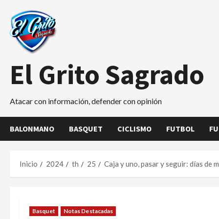
Saltar
al
contenido
El Grito Sagrado
Atacar con información, defender con opinión
BALONMANO
BASQUET
CICLISMO
FUTBOL
FU
Inicio
2024
th
25
Caja y uno, pasar y seguir: días de
Basquet
Notas Destacadas