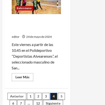
semana
Balonmano
Argentino de handball: San
Rafael a un paso del
ascenso
editor
24 de mayo de 2024
Este viernes a partir de las
10.45 en el Polideportivo
“Deportistas Alvearenses”, el
seleccionado masculino de
San...
Leer
Leer Más
más
acerca
de
Argentino
de
Paginación
Anterior
1
2
3
4
5
handball:
San
Rafael
6
7
…
12
Siguiente