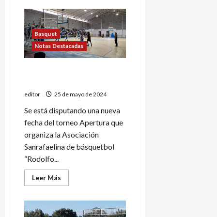
de
Torneo
Argentino
de
handball:
Basquet
¡¡Ascendió
Notas Destacadas
San
Rafael!!
Caja y uno, pasar y seguir:
días de mucho básquet
editor
25 de mayo de 2024
Se está disputando una nueva
fecha del torneo Apertura que
organiza la Asociación
Sanrafaelina de básquetbol
“Rodolfo...
Leer
Leer Más
más
acerca
de
Caja
y