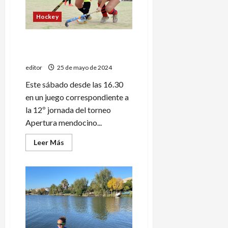
Hockey
San Jorge enfrenta a Los
Tordos, líder del Apertura
editor
25 de mayo de 2024
Este sábado desde las 16.30
en un juego correspondiente a
la 12º jornada del torneo
Apertura mendocino...
Leer
Leer Más
más
acerca
de
San
Jorge
enfrenta
a
Los
Tordos,
líder
del
Apertura