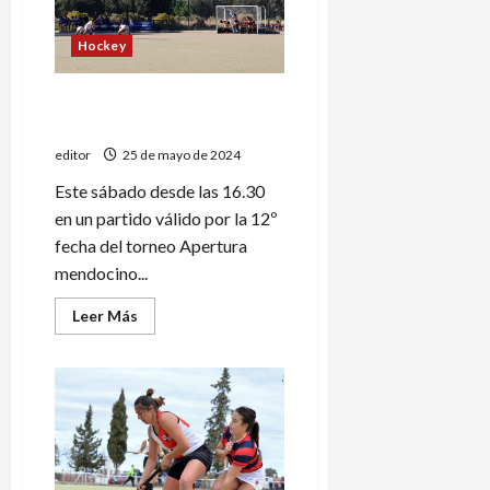
uno,
pasar
y
Hockey
seguir:
días
de
mucho
Torneo Mendocino: Maristas
básquet
visita a Peumayén
editor
25 de mayo de 2024
Este sábado desde las 16.30
en un partido válido por la 12º
fecha del torneo Apertura
mendocino...
Leer
Leer Más
más
acerca
de
Torneo
Mendocino:
Maristas
visita
a
Peumayén