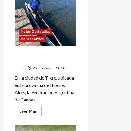
Notas Destacadas
Polideportivo
Se mantiene en la cima del
ranking argentino
editor
25 de mayo de 2024
En la ciudad de Tigre, ubicada
en la provincia de Buenos
Aires, la Federación Argentina
de Canoas...
Leer
Leer Más
más
acerca
de
Se