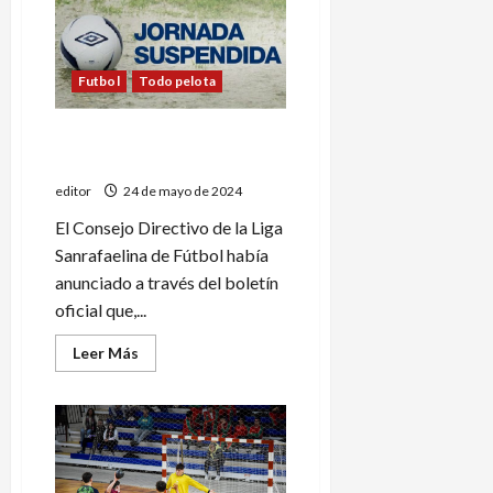
mantiene
en
la
cima
del
ranking
Futbol
Todo pelota
argentino
No habrá fútbol el fin de
semana
editor
24 de mayo de 2024
El Consejo Directivo de la Liga
Sanrafaelina de Fútbol había
anunciado a través del boletín
oficial que,...
Leer
Leer Más
más
acerca
de
No
habrá
fútbol
el
fin
de