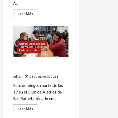
A...
Leer
Leer Más
más
acerca
de
Domingo
con
mucho
vóley
femenino
Notas Destacadas
Polideportivo
Se juega la 3º ronda del
torneo “Apertura”
editor
26 de mayo de 2024
Este domingo a partir de las
17 en el Club de Ajedrez de
San Rafael, ubicado en...
Leer
Leer Más
más
acerca