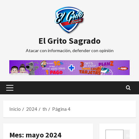
Saltar
al
contenido
El Grito Sagrado
Atacar con información, defender con opinión
Menú
principal
Inicio
2024
th
Página 4
BUSCAR
Mes:
mayo 2024
Buscar