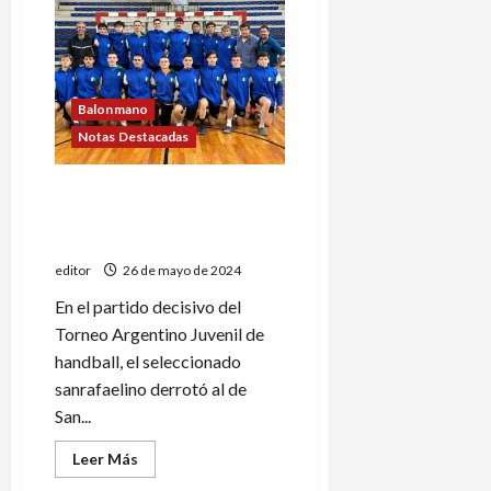
Banco
Mendoza
y
una
exigente
doble
jornada
Balonmano
Notas Destacadas
Torneo Argentino de
handball: ¡¡Ascendió San
Rafael!!
editor
26 de mayo de 2024
En el partido decisivo del
Torneo Argentino Juvenil de
handball, el seleccionado
sanrafaelino derrotó al de
San...
Leer
Leer Más
más
acerca