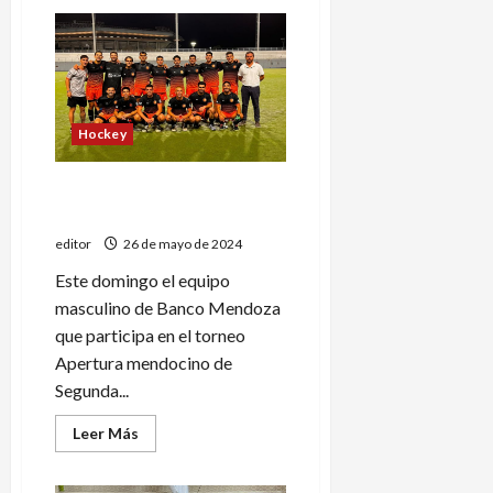
de
Se
juega
la
3º
ronda
del
torneo
“Apertura”
Hockey
Banco Mendoza y una
exigente doble jornada
editor
26 de mayo de 2024
Este domingo el equipo
masculino de Banco Mendoza
que participa en el torneo
Apertura mendocino de
Segunda...
Leer
Leer Más
más
acerca
de