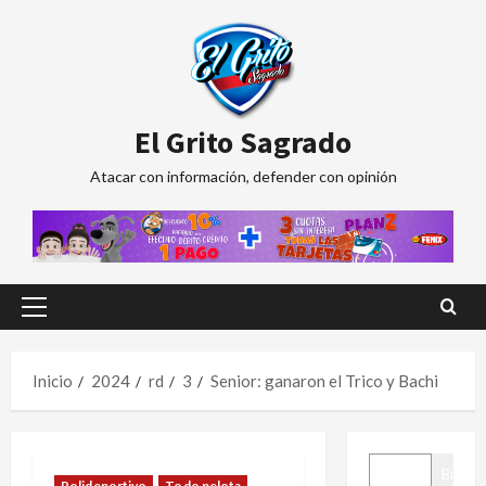
Saltar
al
contenido
El Grito Sagrado
Atacar con información, defender con opinión
Menú
principal
Inicio
2024
rd
3
Senior: ganaron el Trico y Bachi
BUSCAR
Buscar
Polideportivo
Todo pelota