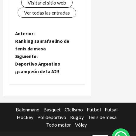
Visitar el sitio web
Ver todas las entradas
N
Anterior:
Ranking sanrafaelino de
a
tenis de mesa
Siguiente:
v
Deportivo Argentino
e
¡¡campeón de la A2!!
g
a
c
Balonmano
Basquet
Ciclismo
Futbol
Futsal
Hockey
Polideportivo
Rugby
Tenis de mesa
i
Todo motor
Vóley