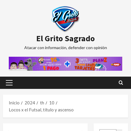
Saltar
al
contenido
El Grito Sagrado
Atacar con información, defender con opinión
Menú
principal
Inicio
2024
th
10
Locos x el Futsal, título y ascenso