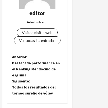
editor
Administrator
Visitar el sitio web
Ver todas las entradas
N
Anterior:
Destacada performance en
a
el Ranking Mendocino de
esgrima
v
Siguiente:
e
Todos los resultados del
torneo sureño de vóley
g