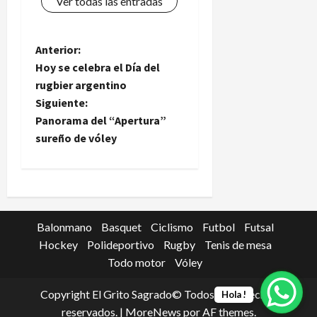
Ver todas las entradas
N
Anterior:
Hoy se celebra el Día del
a
rugbier argentino
Siguiente:
v
Panorama del “Apertura”
e
sureño de vóley
g
a
c
Balonmano
Basquet
Ciclismo
Futbol
Futsal
Hockey
Polideportivo
Rugby
Tenis de mesa
i
Todo motor
Vóley
ó
Copyright El Grito Sagrado© Todos los derechos
Hola !
reservados.
|
MoreNews
por AF themes.