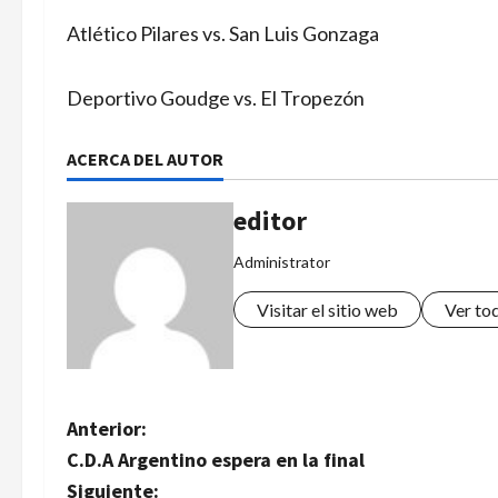
Atlético Pilares vs. San Luis Gonzaga
Deportivo Goudge vs. El Tropezón
ACERCA DEL AUTOR
editor
Administrator
Visitar el sitio web
Ver to
N
Anterior:
C.D.A Argentino espera en la final
a
Siguiente: