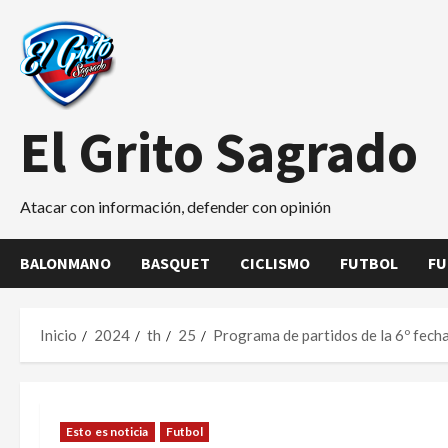
Saltar
al
contenido
El Grito Sagrado
Atacar con información, defender con opinión
BALONMANO
BASQUET
CICLISMO
FUTBOL
FU
Inicio
2024
th
25
Programa de partidos de la 6º fech
Esto es noticia
Futbol