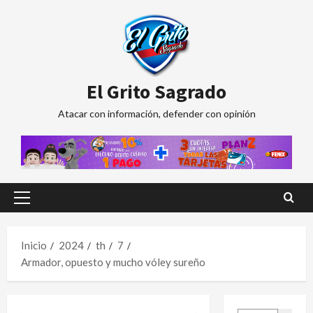
Saltar
al
contenido
El Grito Sagrado
Atacar con información, defender con opinión
Menú
principal
Inicio
2024
th
7
Armador, opuesto y mucho vóley sureño