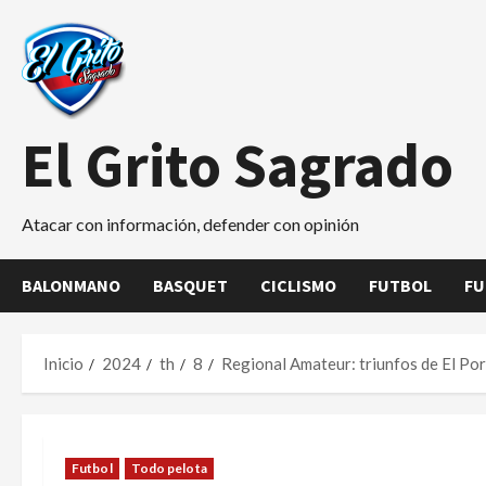
Saltar
al
contenido
El Grito Sagrado
Atacar con información, defender con opinión
BALONMANO
BASQUET
CICLISMO
FUTBOL
FU
Inicio
2024
th
8
Regional Amateur: triunfos de El Por
Futbol
Todo pelota