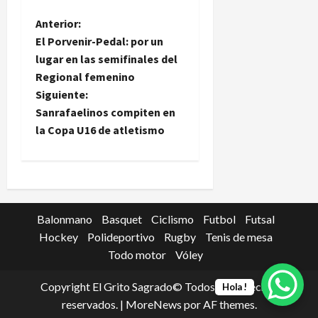
N
Anterior:
El Porvenir-Pedal: por un
a
lugar en las semifinales del
Regional femenino
v
Siguiente:
e
Sanrafaelinos compiten en
la Copa U16 de atletismo
g
a
c
Balonmano
Basquet
Ciclismo
Futbol
Futsal
i
Hockey
Polideportivo
Rugby
Tenis de mesa
Todo motor
Vóley
ó
Copyright El Grito Sagrado© Todos los derechos
Hola !
n
reservados.
|
MoreNews
por AF themes.