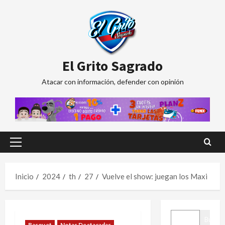
Saltar
al
contenido
El Grito Sagrado
Atacar con información, defender con opinión
Menú
principal
Inicio
2024
th
27
Vuelve el show: juegan los Maxi
BUSCAR
Buscar
Basquet
Notas Destacadas