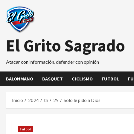
Saltar
al
contenido
El Grito Sagrado
Atacar con información, defender con opinión
BALONMANO
BASQUET
CICLISMO
FUTBOL
FU
Inicio
2024
th
29
Solo le pido a Dios
Futbol