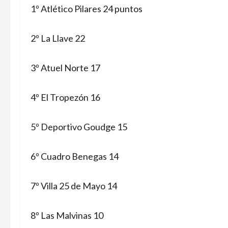
1º Atlético Pilares 24 puntos
2º La Llave 22
3º Atuel Norte 17
4º El Tropezón 16
5º Deportivo Goudge 15
6º Cuadro Benegas 14
7º Villa 25 de Mayo 14
8º Las Malvinas 10