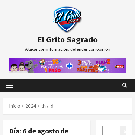
Saltar
al
contenido
El Grito Sagrado
Atacar con información, defender con opinión
Menú
principal
Inicio
2024
th
6
BUSCAR
Día:
6 de agosto de
Buscar