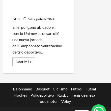
Triunfos de Haddad y
Guevara en el tiro
sanrafaelino
editor
6 de agosto de 2024
En el polígono ubicado en
barrio Unimev se desarrolló
una nueva jornada
del Campeonato Sanrafaelino
de tiro deportivo...
Leer
Leer Más
más
acerca
de
Triunfos
de
Haddad
y
Balonmano
Basquet
Ciclismo
Futbol
Futsal
Guevara
en
Hockey
Polideportivo
Rugby
Tenis de mesa
el
tiro
Todo motor
Vóley
sanrafaelino