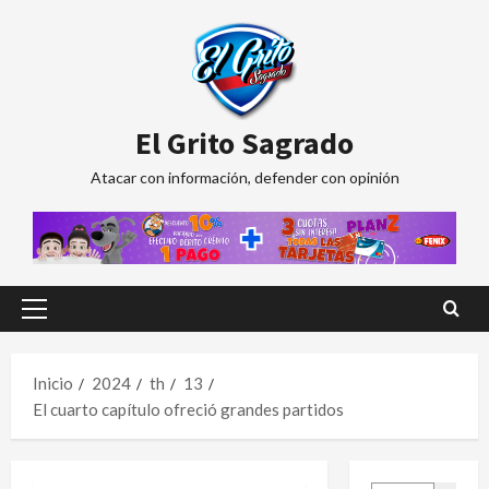
Saltar
al
contenido
El Grito Sagrado
Atacar con información, defender con opinión
Menú
principal
Inicio
2024
th
13
El cuarto capítulo ofreció grandes partidos