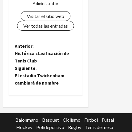
Administrator
Visitar el sitio web
Ver todas las entradas
N
Anterior:
Histórica clasificación de
a
Tenis Club
Siguiente:
v
El estadio Twickenham
e
cambiará de nombre
g
a
c
Balonmano
Basquet
Ciclismo
Futbol
Futsal
Hockey
Polideportivo
Rugby
Tenis de mesa