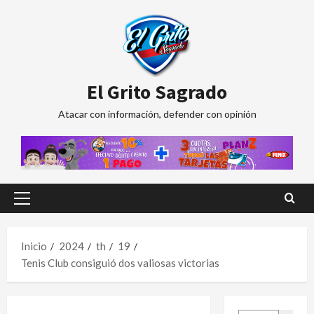
Saltar
al
contenido
El Grito Sagrado
Atacar con información, defender con opinión
Menú
principal
Inicio
2024
th
19
Tenis Club consiguió dos valiosas victorias