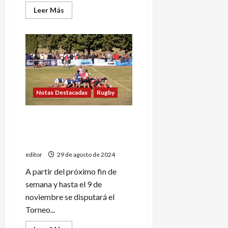
Leer
Leer Más
más
acerca
de
Huracán
anunció
a
su
nuevo
entrenador
Notas Destacadas
Rugby
Se acerca el inicio del
Torneo Clausura Provincial
de rugby
editor
29 de agosto de 2024
A partir del próximo fin de
semana y hasta el 9 de
noviembre se disputará el
Torneo...