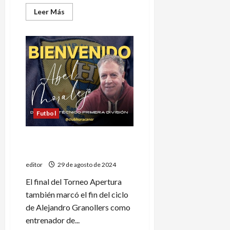
Leer
Leer Más
más
acerca
de
Gran
actuación
de
las
chicas
de
Tenis
Club
en
el
Torneo
Futbol
Patagónico
Huracán anunció a su nuevo
entrenador
editor
29 de agosto de 2024
El final del Torneo Apertura
también marcó el fin del ciclo
de Alejandro Granollers como
entrenador de...