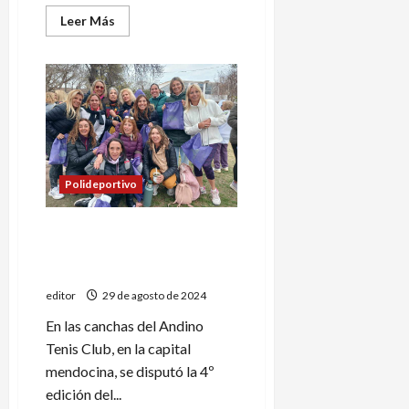
Leer
Leer Más
más
acerca
de
La
Liga
Sanrafaelina
de
Fútbol
le
rescindió
el
contrato
Polideportivo
a
Andrés
Merlos
Gran actuación de las chicas
de Tenis Club en el Torneo
Patagónico
editor
29 de agosto de 2024
En las canchas del Andino
Tenis Club, en la capital
mendocina, se disputó la 4º
edición del...