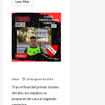
Leer
Leer Más
más
acerca
de
CEDEP
y
Tenis
Club
se
perfilan
para
el
ascenso
Futbol
El mercado de pases del
fútbol sanrafaelino
editor
29 de agosto de 2024
Tras el final del primer torneo
del año, los equipos se
preparan de cara al segundo
semestre...