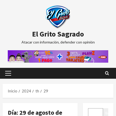
Saltar
al
contenido
El Grito Sagrado
Atacar con información, defender con opinión
Menú
principal
Inicio
2024
th
29
BUSCAR
Día:
29 de agosto de
Buscar