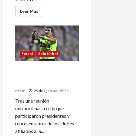
Leer
Leer Más
más
acerca
de
El
mercado
de
pases
del
fútbol
sanrafaelino
Futbol
Solo fútbol
La Liga Sanrafaelina de
Fútbol le rescindió el
contrato a Andrés Merlos
editor
29 de agosto de 2024
Tras una reunión
extraordinaria en la que
participaron presidentes y
representantes de los clubes
afiliados a la...