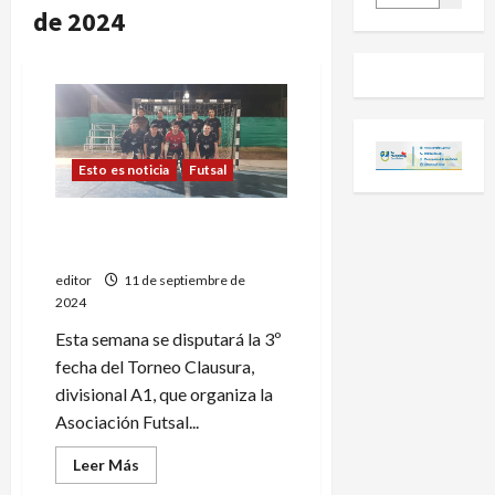
de 2024
Esto es noticia
Futsal
Futsal: nuevo capítulo en la
A1
editor
11 de septiembre de
2024
Esta semana se disputará la 3º
fecha del Torneo Clausura,
divisional A1, que organiza la
Asociación Futsal...
Leer
Leer Más
más
acerca