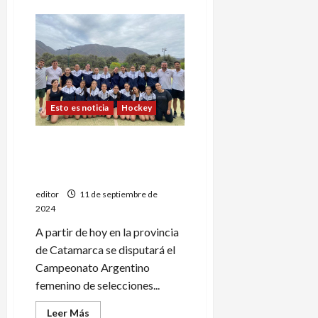
de
Futsal:
nuevo
capítulo
en
la
A1
Esto es noticia
Hockey
San Rafael debuta en el
Campeonato Argentino Sub
14 de hockey
editor
11 de septiembre de
2024
A partir de hoy en la provincia
de Catamarca se disputará el
Campeonato Argentino
femenino de selecciones...
Leer
Leer Más