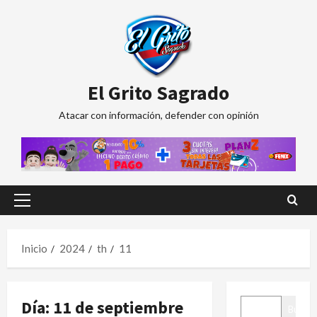
Saltar
al
contenido
El Grito Sagrado
Atacar con información, defender con opinión
Menú
principal
Inicio
2024
th
11
BUSCAR
Día:
11 de septiembre
Buscar