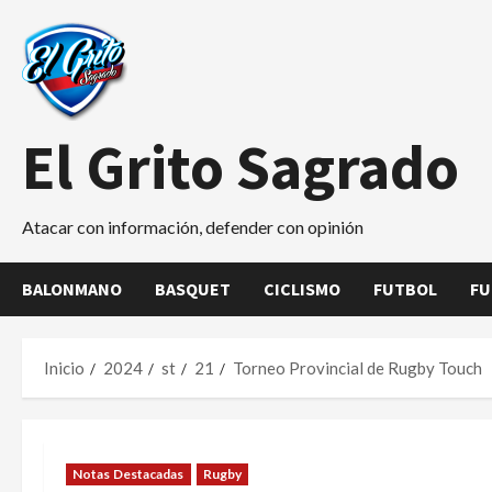
Saltar
al
contenido
El Grito Sagrado
Atacar con información, defender con opinión
BALONMANO
BASQUET
CICLISMO
FUTBOL
FU
Inicio
2024
st
21
Torneo Provincial de Rugby Touch
Notas Destacadas
Rugby