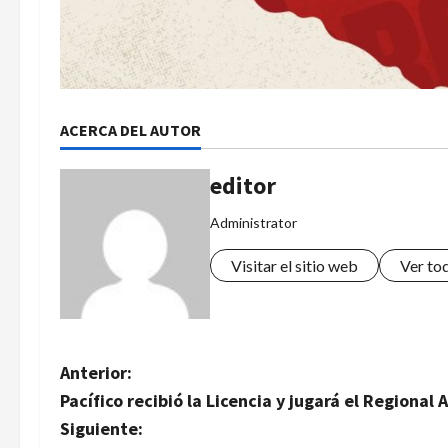
ACERCA DEL AUTOR
editor
Administrator
Visitar el sitio web
Ver to
N
Anterior:
Pacífico recibió la Licencia y jugará el Regional
a
Siguiente: