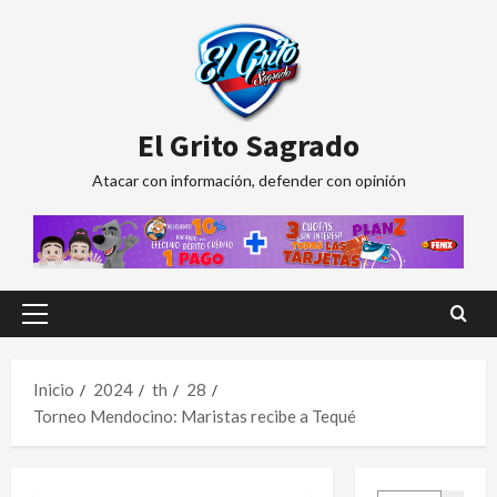
Saltar
al
contenido
El Grito Sagrado
Atacar con información, defender con opinión
Menú
principal
Inicio
2024
th
28
Torneo Mendocino: Maristas recibe a Tequé