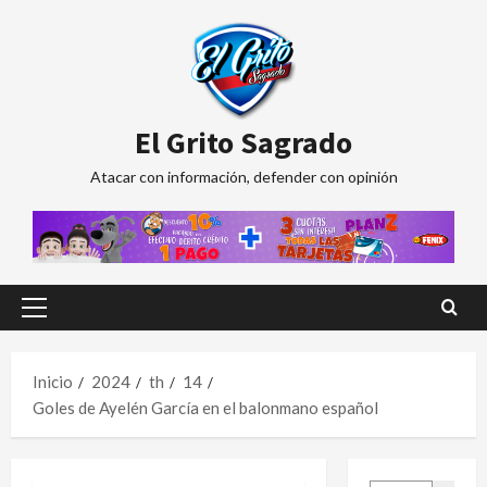
Saltar
al
contenido
El Grito Sagrado
Atacar con información, defender con opinión
Menú
principal
Inicio
2024
th
14
Goles de Ayelén García en el balonmano español