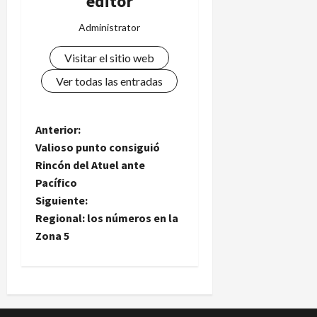
editor
Administrator
Visitar el sitio web
Ver todas las entradas
N
Anterior:
Valioso punto consiguió
a
Rincón del Atuel ante
Pacífico
v
Siguiente:
e
Regional: los números en la
Zona 5
g
a
c