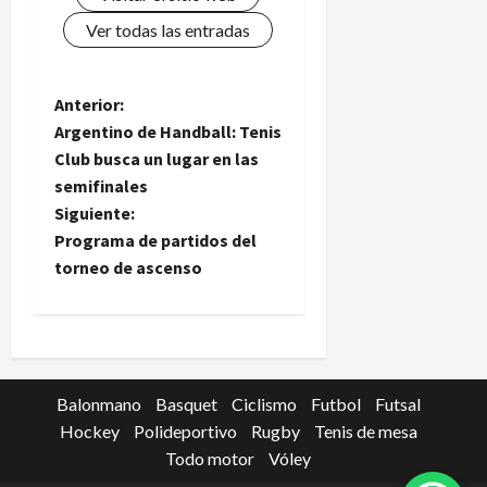
Ver todas las entradas
N
Anterior:
Argentino de Handball: Tenis
a
Club busca un lugar en las
semifinales
v
Siguiente:
e
Programa de partidos del
torneo de ascenso
g
a
c
Balonmano
Basquet
Ciclismo
Futbol
Futsal
i
Hockey
Polideportivo
Rugby
Tenis de mesa
Todo motor
Vóley
ó