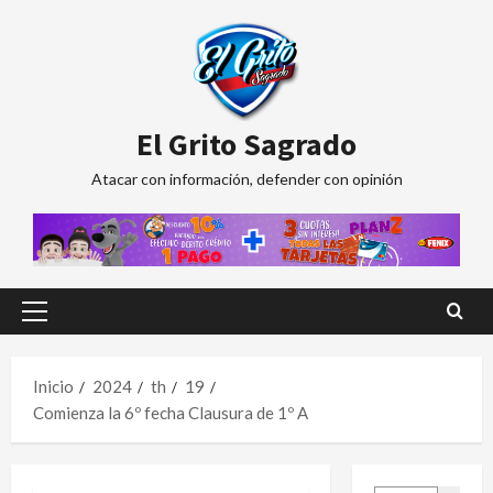
Saltar
al
contenido
El Grito Sagrado
Atacar con información, defender con opinión
Menú
principal
Inicio
2024
th
19
Comienza la 6º fecha Clausura de 1º A