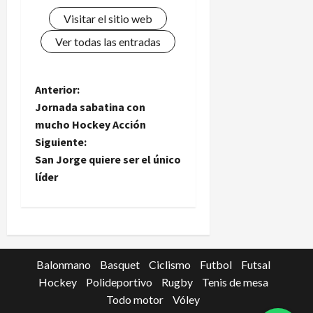
Visitar el sitio web
Ver todas las entradas
N
Anterior:
Jornada sabatina con
a
mucho Hockey Acción
Siguiente:
v
San Jorge quiere ser el único
e
líder
g
a
c
Balonmano
Basquet
Ciclismo
Futbol
Futsal
Hockey
Polideportivo
Rugby
Tenis de mesa
i
Todo motor
Vóley