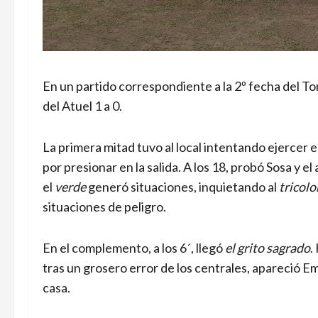
En un partido correspondiente a la 2º fecha del T
del Atuel 1 a 0.
La primera mitad tuvo al local intentando ejercer 
por presionar en la salida. A los 18, probó Sosa y 
el
verde
generó situaciones, inquietando al
tricolo
situaciones de peligro.
En el complemento, a los 6´, llegó
el grito sagrado
.
tras un grosero error de los centrales, apareció Em
casa.