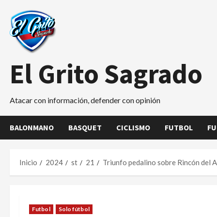
Saltar
al
contenido
El Grito Sagrado
Atacar con información, defender con opinión
BALONMANO
BASQUET
CICLISMO
FUTBOL
FU
Inicio
2024
st
21
Triunfo pedalino sobre Rincón del A
Futbol
Solo fútbol