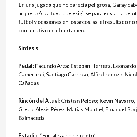
En una jugada que no parecía peligrosa, Garay cabe
arquero Arza tuvo que exigirse para enviar la pel
fútbol y ocasiones en los arcos, así el resultado n
consecutivo en el certamen.
Síntesis
Pedal:
Facundo Arza; Esteban Herrera, Leonardo M
Camerucci, Santiago Cardoso, Alfio Lorenzo, Nicol
Cañadas
Rincón del Atuel:
Cristian Peloso; Kevin Navarro, 
Greco, Alexis Pérez, Matías Montiel, Emanuel Borj
Balmaceda
Estadio:
“Fortaleza de cemento”