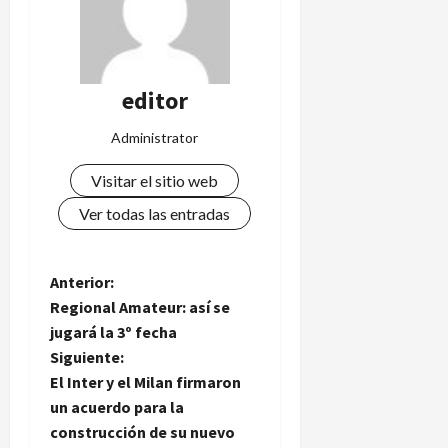
editor
Administrator
Visitar el sitio web
Ver todas las entradas
N
Anterior:
Regional Amateur: así se
a
jugará la 3º fecha
Siguiente:
v
El Inter y el Milan firmaron
e
un acuerdo para la
construcción de su nuevo