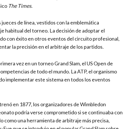
nico
The Times
.
s jueces de línea, vestidos con la emblemática
e habitual del torneo. La decisión de adoptar el
do con éxito en otros eventos del circuito profesional,
r la precisión en el arbitraje de los partidos.
primera vez en un torneo Grand Slam, el US Open de
 competencias de todo el mundo. La ATP, el organismo
dido implementar este sistema en todos los eventos
estrenó en 1877, los organizadores de Wimbledon
peonato podría verse comprometido si se continuaba con
do como una herramienta de arbitraje más precisa,
k-Eye que se introdujo en el popular Grand Slam sobre