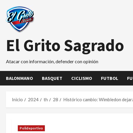
Saltar
al
contenido
El Grito Sagrado
Atacar con información, defender con opinión
BALONMANO
BASQUET
CICLISMO
FUTBOL
FU
Inicio
2024
th
28
Histórico cambio: Wimbledon dejará
Polideportivo