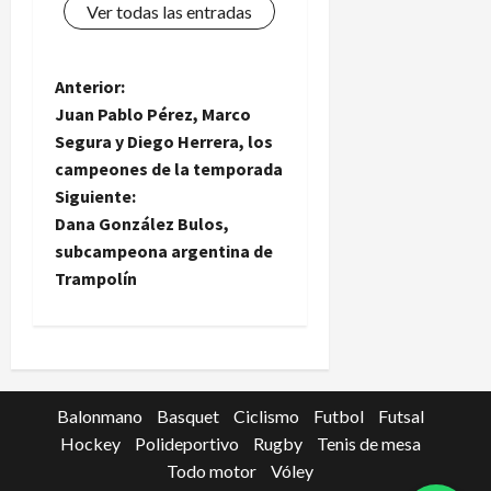
Ver todas las entradas
N
Anterior:
Juan Pablo Pérez, Marco
a
Segura y Diego Herrera, los
campeones de la temporada
v
Siguiente:
e
Dana González Bulos,
subcampeona argentina de
g
Trampolín
a
c
i
Balonmano
Basquet
Ciclismo
Futbol
Futsal
Hockey
Polideportivo
Rugby
Tenis de mesa
ó
Todo motor
Vóley