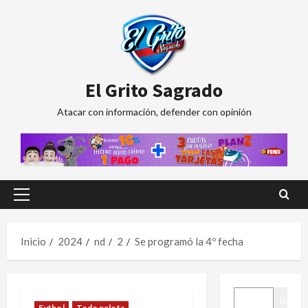
Saltar
al
contenido
El Grito Sagrado
Atacar con información, defender con opinión
Menú
principal
Inicio
2024
nd
2
Se programó la 4º fecha
BUSCAR
Buscar
Futbol
Todo pelota