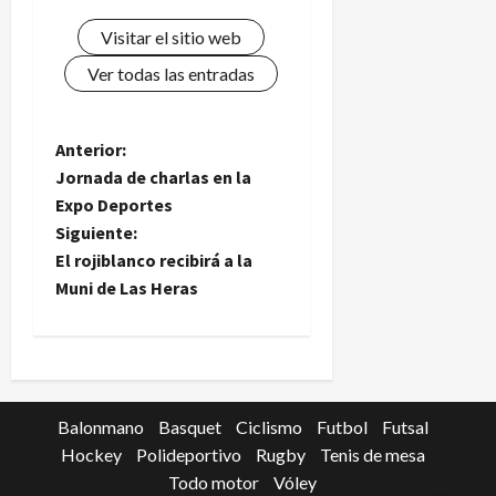
Visitar el sitio web
Ver todas las entradas
N
Anterior:
Jornada de charlas en la
a
Expo Deportes
Siguiente:
v
El rojiblanco recibirá a la
e
Muni de Las Heras
g
a
c
Balonmano
Basquet
Ciclismo
Futbol
Futsal
Hockey
Polideportivo
Rugby
Tenis de mesa
i
Todo motor
Vóley