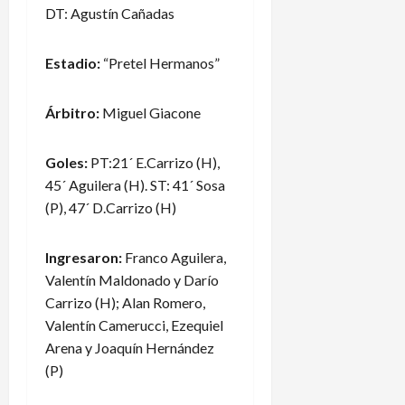
DT: Agustín Cañadas
Estadio:
“Pretel Hermanos”
Árbitro:
Miguel Giacone
Goles:
PT:21´ E.Carrizo (H),
45´ Aguilera (H). ST: 41´ Sosa
(P), 47´ D.Carrizo (H)
Ingresaron:
Franco Aguilera,
Valentín Maldonado y Darío
Carrizo (H); Alan Romero,
Valentín Camerucci, Ezequiel
Arena y Joaquín Hernández
(P)