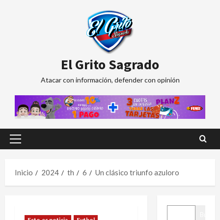
Saltar
al
contenido
El Grito Sagrado
Atacar con información, defender con opinión
Menú
principal
Inicio
2024
th
6
Un clásico triunfo azuloro
BUSCAR
Buscar
Esto es noticia
Futbol