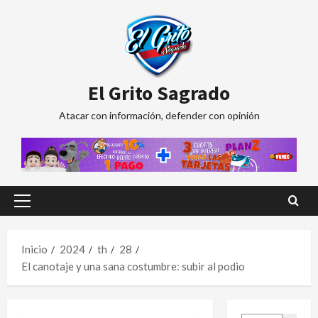
Saltar
al
contenido
El Grito Sagrado
Atacar con información, defender con opinión
Menú
principal
Inicio
2024
th
28
El canotaje y una sana costumbre: subir al podio