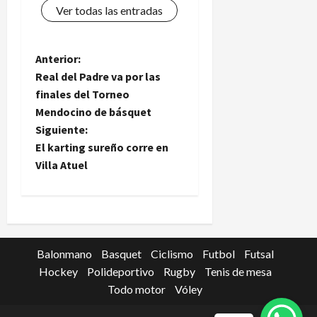
Ver todas las entradas
N
Anterior:
Real del Padre va por las
a
finales del Torneo
Mendocino de básquet
v
Siguiente:
e
El karting sureño corre en
Villa Atuel
g
a
c
Balonmano
Basquet
Ciclismo
Futbol
Futsal
i
Hockey
Polideportivo
Rugby
Tenis de mesa
Todo motor
Vóley
ó