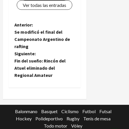
Ver todas las entradas
N
Anterior:
Se modificó el final del
a
Campeonato Argentino de
rafting
v
Siguiente:
e
Fin del sueño: Rincón del
Atuel eliminado del
g
Regional Amateur
a
c
i
Balonmano
Basquet
Ciclismo
Futbol
Futsal
Hockey
Polideportivo
Rugby
Tenis de mesa
ó
Todo motor
Vóley