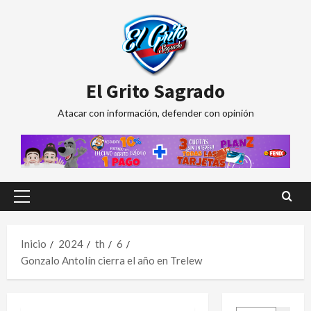
Saltar
al
contenido
El Grito Sagrado
Atacar con información, defender con opinión
Menú
principal
Inicio
2024
th
6
Gonzalo Antolín cierra el año en Trelew