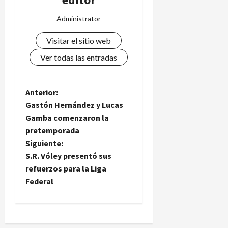
Administrator
Visitar el sitio web
Ver todas las entradas
N
Anterior:
Gastón Hernández y Lucas
a
Gamba comenzaron la
pretemporada
v
Siguiente:
e
S.R. Vóley presentó sus
refuerzos para la Liga
g
Federal
a
c