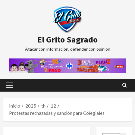
Saltar
al
contenido
El Grito Sagrado
Atacar con información, defender con opinión
Menú
principal
Inicio
2025
th
12
Protestas rechazadas y sanción para Colegiales