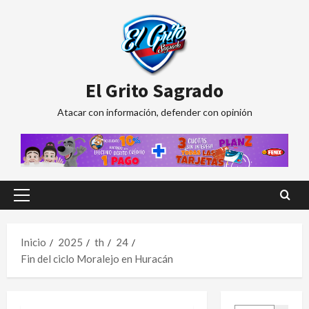
Saltar
al
contenido
El Grito Sagrado
Atacar con información, defender con opinión
Menú
principal
Inicio
2025
th
24
Fin del ciclo Moralejo en Huracán