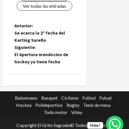
Ver todas las entradas
N
Anterior:
Se acerca la 2º fecha del
a
Karting Sureño
Siguiente:
v
El Apertura mendocino de
e
hockey ya tiene fecha
g
a
c
Balonmano
Basquet
Ciclismo
Futbol
Futsal
Hockey
Polideportivo
Rugby
Tenis de mesa
i
Todo motor
Vóley
ó
Copyright El Grito Sagrado© Todos los derechos
Hola !