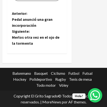
N
Anterior:
Pedal anunció una gran
a
incorporación
Siguiente:
v
Merlos otra vez en el ojo de
e
la tormenta
g
a
c
Balonmano
Basquet
Ciclismo
Futbol
Futsal
Hockey
Polideportivo
Rugby
Tenis de mesa
i
Todo motor
Vóley
ó
Copyright El Grito Sagrado© Todos los derechos
Hola !
reservados.
|
MoreNews
por AF themes.
n