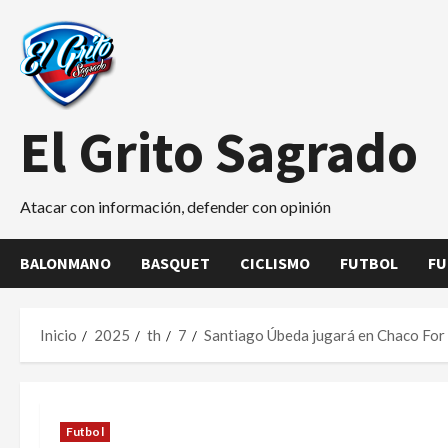
Saltar
al
contenido
El Grito Sagrado
Atacar con información, defender con opinión
BALONMANO
BASQUET
CICLISMO
FUTBOL
FU
Inicio
2025
th
7
Santiago Úbeda jugará en Chaco For
Futbol