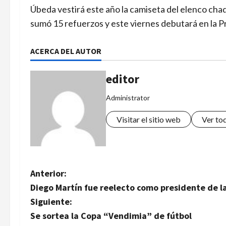
Úbeda vestirá este año la camiseta del elenco chaqu
sumó 15 refuerzos y este viernes debutará en la P
ACERCA DEL AUTOR
editor
Administrator
Visitar el sitio web
Ver to
N
Anterior:
Diego Martín fue reelecto como presidente de la
a
Siguiente:
v
Se sortea la Copa “Vendimia” de fútbol