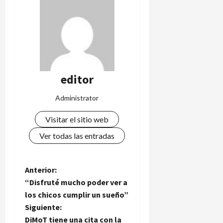
editor
Administrator
Visitar el sitio web
Ver todas las entradas
N
Anterior:
“Disfruté mucho poder ver a
a
los chicos cumplir un sueño”
Siguiente:
v
DiMoT tiene una cita con la