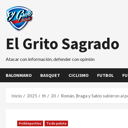
Saltar
al
contenido
El Grito Sagrado
Atacar con información, defender con opinión
BALONMANO
BASQUET
CICLISMO
FUTBOL
FU
Inicio
2025
th
20
Román, Braga y Sabio subieron al po
Polideportivo
Todo pelota